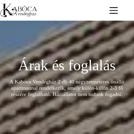
Skip
to
content
Árak és foglalás
A Kabóca Vendégház 2 db 40 négyzetméteres önálló
apartmannal rendelkezik, amely külön-külön 2-3 fő
részére foglalható. Háziállatot nem tudunk fogadni.