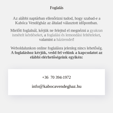
Foglalás
Az alábbi naptárban ellenőrizni tudod, hogy szabad-e a
Kabóca Vendégház az általad választott időpontban.
Mielőtt foglalnál, kérjük ne felejtsd el megnézni a
gyakran
ismételt kérdéseket
, a
foglalási és lemondási feltételeket
,
valamint a
házirendet
!
Weboldalunkon online foglalásra jelenleg nincs lehetőség.
A foglaláshoz kérjük, vedd fel velünk a kapcsolatot az
elábbi elérhetőségeink egyikén:
+36 70 394-1972
info@kabocavendeghaz.hu