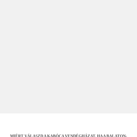
MIÉRT VÁLASZD A KABÓCA VENDÉGHÁZAT, HA A BALATON-