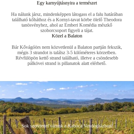
Egy karnyújtásnyira a természet
Ha nálunk jársz, mindenképpen látogass el a falu határában
található kőháthoz és a Kornyi-tavat körbe ölelő Theodora
tanösvényhez, ahol az Emberi Komédia mészkő
szoborcsoport figyeli a tájat.
Közel a Balaton
Bár Kővágóörs nem közvetlenül a Balaton partján fekszik,
mégis 3 strandot is találsz 3-5 kilóméteres körzetben.
Révfülöpön kettő strand található, illetve a csöndesebb
pálkövei strand is pillanatok alatt elérhető.
Sok szeretettel várunk a Kabóca Vendégházban!