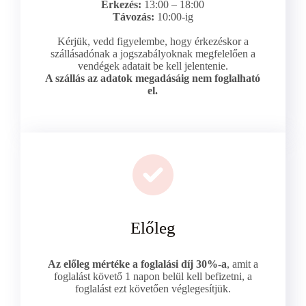
Érkezés:
13:00 – 18:00
Távozás:
10:00-ig
Kérjük, vedd figyelembe, hogy érkezéskor a
szállásadónak a jogszabályoknak megfelelően a
vendégek adatait be kell jelentenie.
A szállás az adatok megadásáig nem foglalható
el.
Előleg
Az előleg mértéke a foglalási díj 30%-a
, amit a
foglalást követő 1 napon belül kell befizetni, a
foglalást ezt követően véglegesítjük.