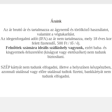
Áraink
Az ár bruttó ár és tartalmazza az ágynemű és törölköző használatot,
valamint a végtakarítást.
Az idegenforgalmi adót (IFA) az ár nem tartalmazza, mely 18 éves kor
felett fizetendő, 500 Ft / fő / éj.
Felnőttek számára ideális szálláshely vagyunk,
ezért baba- és
kisgyermek-felszerelést (kiságyat vagy etetőszéket) nem tudunk
biztosítani.
SZÉP kártyát nem tudunk elfogadni, illetve a helyszínen készpénzben,
azonnali utalással vagy előre utalással tudtok fizetni, bankkártyát nem
tudunk elfogadni.