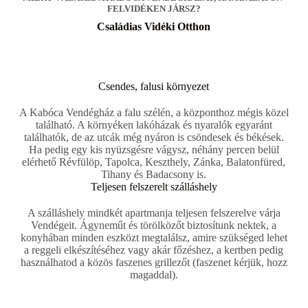
FELVIDÉKEN JÁRSZ?
Családias Vidéki Otthon
Csendes, falusi környezet
A Kabóca Vendégház a falu szélén, a központhoz mégis közel
található. A környéken lakóházak és nyaralók egyaránt
találhatók, de az utcák még nyáron is csöndesek és békések.
Ha pedig egy kis nyüzsgésre vágysz, néhány percen belül
elérhető Révfülöp, Tapolca, Keszthely, Zánka, Balatonfüred,
Tihany és Badacsony is.
Teljesen felszerelt szálláshely
A szálláshely mindkét apartmanja teljesen felszerelve várja
Vendégeit. Ágyneműt és törölközőt biztosítunk nektek, a
konyhában minden eszközt megtalálsz, amire szükséged lehet
a reggeli elkészítéséhez vagy akár főzéshez, a kertben pedig
használhatod a közös faszenes grillezőt (faszenet kérjük, hozz
magaddal).