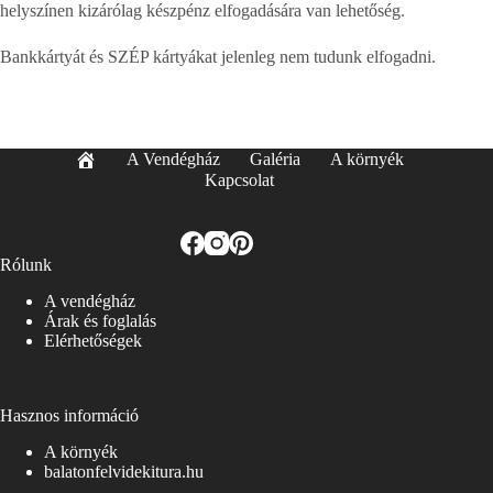
helyszínen kizárólag készpénz elfogadására van lehetőség.
Bankkártyát és SZÉP kártyákat jelenleg nem tudunk elfogadni.
A Vendégház
Galéria
A környék
Kapcsolat
Rólunk
A vendégház
Árak és foglalás
Elérhetőségek
Hasznos információ
A környék
balatonfelvidekitura.hu