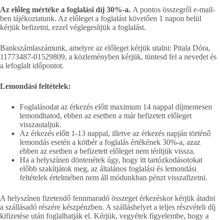
Az előleg mértéke a foglalási díj 30%-a.
A pontos összegről e-mail-
ben tájékoztatunk. Az előleget a foglalást követően 1 napon belül
kérjük befizetni, ezzel véglegesítjük a foglalást.
Bankszámlaszámunk, amelyre az előleget kérjük utalni: Pitala Dóra,
11773487-01529809, a közleményben kérjük, tüntesd fel a nevedet és
a lefoglalt időpontot.
Lemondási feltételek:
Foglalásodat az érkezés előtt maximum 14 nappal díjmentesen
lemondhatod, ebben az esetben a már befizetett előleget
visszautaljuk.
Az érkezés előtt 1-13 nappal, illetve az érkezés napján történő
lemondás esetén a kötbér a foglalás értékének 30%-a, azaz
ebben az esetben a befizetett előleget nem térítjük vissza.
Ha a helyszínen döntenétek úgy, hogy itt tartózkodásotokat
előbb szakítjátok meg, az általános foglalási és lemondási
feltételek értelmében nem áll módunkban pénzt visszafizetni.
A helyszínen fizetendő fennmaradó összeget érkezéskor kérjük átadni
a szállásadó részére készpénzben. A szálláshelyet a teljes részvételi díj
kifizetése után foglalhatják el. Kérjük, vegyétek figyelembe, hogy a