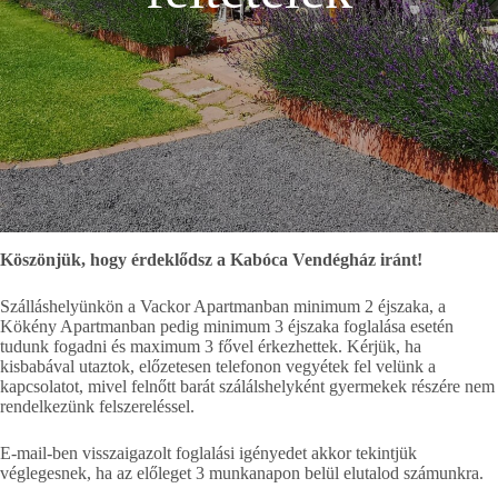
Köszönjük, hogy érdeklődsz a Kabóca Vendégház iránt!
Szálláshelyünkön a Vackor Apartmanban minimum 2 éjszaka, a
Kökény Apartmanban pedig minimum 3 éjszaka foglalása esetén
tudunk fogadni és maximum 3 fővel érkezhettek. Kérjük, ha
kisbabával utaztok, előzetesen telefonon vegyétek fel velünk a
kapcsolatot, mivel felnőtt barát szálálshelyként gyermekek részére nem
rendelkezünk felszereléssel.
E-mail-ben visszaigazolt foglalási igényedet akkor tekintjük
véglegesnek, ha az előleget 3 munkanapon belül elutalod számunkra.